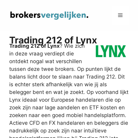
Ga
naar
Menu
de
inhoud
Trading 212 of Lynx
Trading 212 of Lynx
? Wie zich
in deze vraag verdiept die
ontdekt nogal wat verschillen
tussen deze twee brokers. Op punten lijkt de
balans licht door te slaan naar Trading 212. Dit
is echter sterk afhankelijk van wie jij als
belegger bent en wat je zoekt. Op voorhand lijkt
Lynx ideaal voor Europese handelaren die op
zoek zijn naar lage aandelen en ETF kosten en
zoeken naar een goed mobiel handelsplatform.
Actieve CFD en FX handelaren en beleggers die
nadrukkelijk op zoek zijn naar intuïtieve