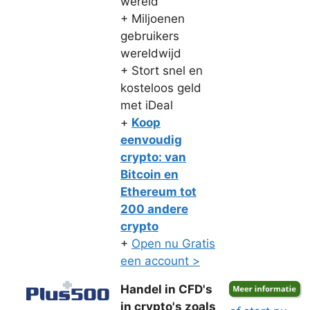
wereld
+ Miljoenen
gebruikers
wereldwijd
+ Stort snel en
kosteloos geld
met iDeal
+
Koop
eenvoudig
crypto: van
Bitcoin en
Ethereum tot
200 andere
crypto
+
Open nu Gratis
een account >
Handel in CFD's
in crypto's zoals