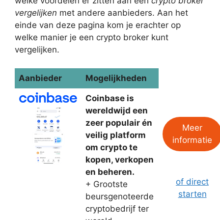
welke voordelen er zitten aan een
crypto broker
vergelijken
met andere aanbieders. Aan het
einde van deze pagina kom je erachter op
welke manier je een crypto broker kunt
vergelijken.
Aanbieder
Mogelijkheden
Coinbase is
wereldwijd een
zeer populair én
Meer
veilig platform
informatie
om crypto te
kopen, verkopen
en beheren.
of direct
+ Grootste
starten
beursgenoteerde
cryptobedrijf ter